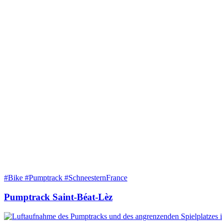
#Bike #Pumptrack #SchneesternFrance
Pumptrack Saint-Béat-Lèz