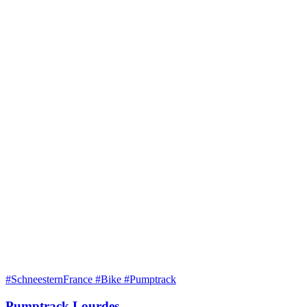
#SchneesternFrance #Bike #Pumptrack
Pumptrack Lourdes