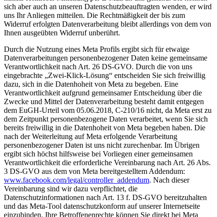
sich aber auch an unseren Datenschutzbeauftragten wenden, er wird
uns Ihr Anliegen mitteilen. Die Rechtmäßigkeit der bis zum
Widerruf erfolgten Datenverarbeitung bleibt allerdings von dem von
Ihnen ausgeübten Widerruf unberührt.
Durch die Nutzung eines Meta Profils ergibt sich für etwaige
Datenverarbeitungen personenbezogener Daten keine gemeinsame
Verantwortlichkeit nach Art. 26 DS-GVO. Durch die von uns
eingebrachte „Zwei-Klick-Lösung“ entscheiden Sie sich freiwillig
dazu, sich in die Datenhoheit von Meta zu begeben. Eine
Verantwortlichkeit aufgrund gemeinsamer Entscheidung über die
Zwecke und Mittel der Datenverarbeitung besteht damit entgegen
dem EuGH-Urteil vom 05.06.2018, C-210/16 nicht, da Meta erst zu
dem Zeitpunkt personenbezogene Daten verarbeitet, wenn Sie sich
bereits freiwillig in die Datenhoheit von Meta begeben haben. Die
nach der Weiterleitung auf Meta erfolgende Verarbeitung
personenbezogener Daten ist uns nicht zurechenbar. Im Übrigen
ergibt sich höchst hilfsweise bei Vorliegen einer gemeinsamen
Verantwortlichkeit die erforderliche Vereinbarung nach Art. 26 Abs.
3 DS-GVO aus dem von Meta bereitgestelltem Addendum:
www.facebook.com/legal/controller_addendum
. Nach dieser
Vereinbarung sind wir dazu verpflichtet, die
Datenschutzinformationen nach Art. 13 f. DS-GVO bereitzuhalten
und das Meta-Tool datenschutzkonform auf unserer Internetseite
einzubinden. Ihre Betroffenenrechte können Sie direkt bei Meta