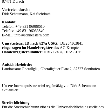
87471 Durach
Vertreten durch:
Dirk Scheumann, Kai Siebdrath
Kontakt
Telefon: +49 831 96088610
Telefax: +49 831 96088640
E-Mail: info@schneestern.com
Umsatzsteuer-ID nach §27a UStG:
DE254363841
eingetragen im Handelsregister des
AG Kempten
Handelsregisternummer:
HRB 12404, HRA 8156
Aufsichtsbehörde:
Landratsamt Oberallgäu, Oberallgäuer Platz 2, 87527 Sonthofen
info@lra-oa.bayern.de
oberllgaeu.org
Unsere Internetpräsenz wird regelmäßig von Dirk Scheumann
aktualisiert.
Streitschlichtung
Für die Streitschlichtung gibt es die Universalschlichtungsstelle des