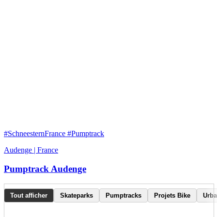
#SchneesternFrance #Pumptrack
Audenge | France
Pumptrack Audenge
Tout afficher
Skateparks
Pumptracks
Projets Bike
Urba