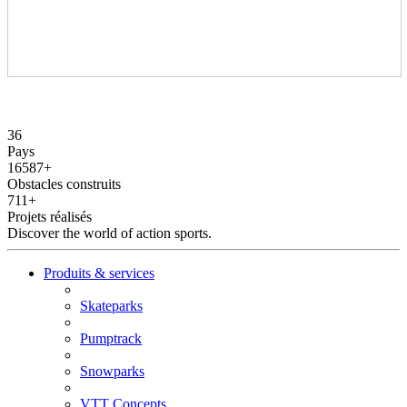
36
Pays
16587
+
Obstacles construits
711
+
Projets réalisés
Discover the world of action sports.
Produits & services
Skateparks
Pumptrack
Snowparks
VTT Concepts